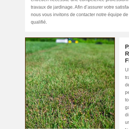
travaux de jardinage. Afin d’assurer votre satisfa
nous vous invitons de contacter notre équipe de 
qualifié.
P
R
F
U
tr
de
pe
to
g
di
un