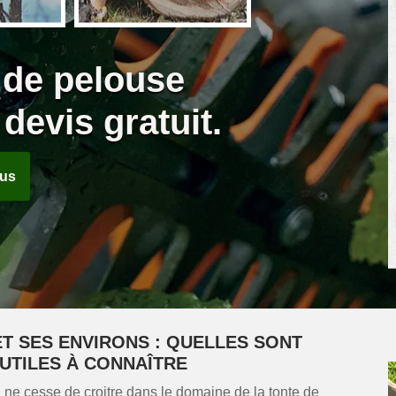
n de pelouse
devis gratuit.
ous
T SES ENVIRONS : QUELLES SONT
UTILES À CONNAÎTRE
ne cesse de croitre dans le domaine de la tonte de