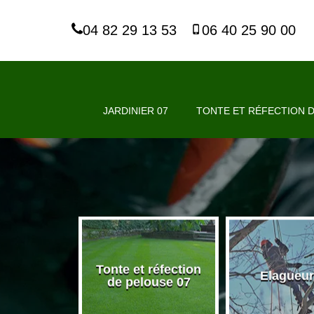
04 82 29 13 53
06 40 25 90 00
JARDINIER 07
TONTE ET RÉFECTION D
Tonte et réfection
nier 07
Elagueur
de pelouse 07