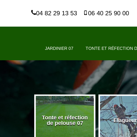
04 82 29 13 53
06 40 25 90 00
JARDINIER 07
TONTE ET RÉFECTION D
Tonte et réfection
nier 07
Elagueur
de pelouse 07