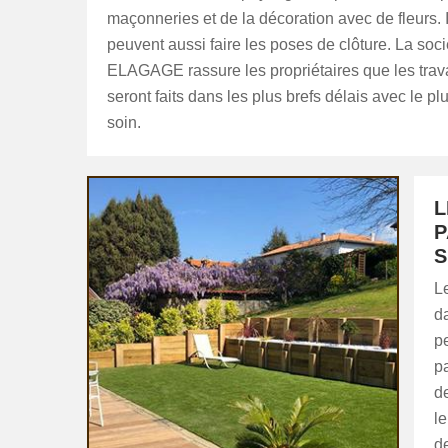
maçonneries et de la décoration avec de fleurs. I
peuvent aussi faire les poses de clôture. La soc
ELAGAGE rassure les propriétaires que les tra
seront faits dans les plus brefs délais avec le pl
soin.
L
P
S
Le
da
pe
pa
de
le
de