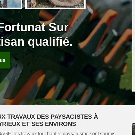
Fortunat Sur
isan qualifié.
ous
UX TRAVAUX DES PAYSAGISTES À
YRIEUX ET SES ENVIRONS
GAGE, les travaux touchant le paysagisme sont soumis