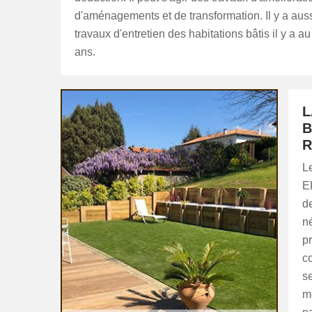
d'aménagements et de transformation. Il y a auss
travaux d'entretien des habitations bâtis il y a a
ans.
L
B
R
Le
E
d
n
pr
co
se
m