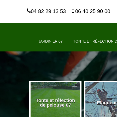
04 82 29 13 53
06 40 25 90 00
JARDINIER 07
TONTE ET RÉFECTION D
Tonte et réfection
nier 07
Elagueur
de pelouse 07