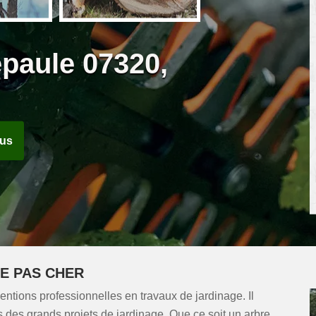
paule 07320,
ous
E PAS CHER
ntions professionnelles en travaux de jardinage. Il
 des grands projets de jardinage. Que ce soit un arbre