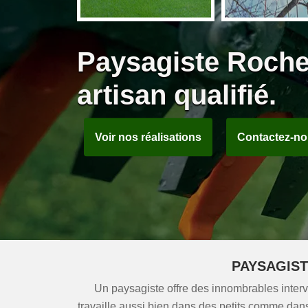
Paysagiste Roche
artisan qualifié.
Voir nos réalisations
Contactez-n
PAYSAGIST
Un paysagiste offre des innombrables interve
travaille aussi bien dans des petits comme dans