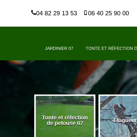
04 82 29 13 53
06 40 25 90 00
JARDINIER 07
TONTE ET RÉFECTION D
Tonte et réfection
nier 07
Elagueur
de pelouse 07