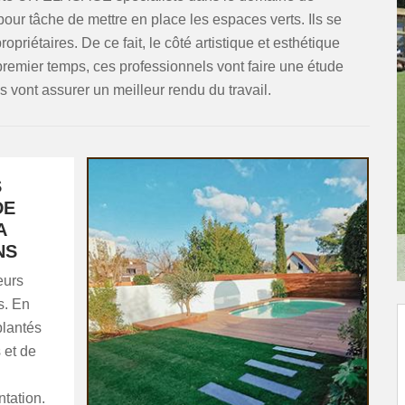
pour tâche de mettre en place les espaces verts. Ils se
priétaires. De ce fait, le côté artistique et esthétique
mier temps, ces professionnels vont faire une étude
Ils vont assurer un meilleur rendu du travail.
S
DE
A
NS
eurs
ls. En
plantés
 et de
ntation.