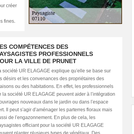
our créer
s fines.
ES COMPÉTENCES DES
AYSAGISTES PROFESSIONNELS
OUR LA VILLE DE PRUNET
a société UR ELAGAGE explique qu'elle se base sur
s désirs et les convenances des propriétaires des
isons ou des habitations. En effet, les professionnels
e la société UR ELAGAGE peuvent aider à l'intégration
'ouvrages nouveaux dans le jardin ou dans l'espace
rt. Il peut s'agir d'aménager les parterres floraux mais
ussi de l'engazonnement. En plus de cela, les
aysagistes officiant pour la société UR ELAGAGE
euvent planter plusieurs types de végétaux. Des