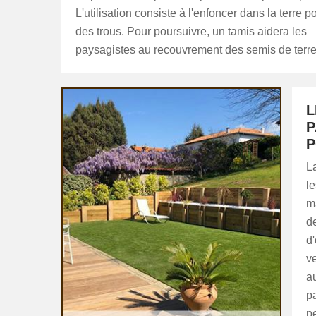
L'utilisation consiste à l'enfoncer dans la terre p
des trous. Pour poursuivre, un tamis aidera les
paysagistes au recouvrement des semis de terre
L
P
P
L
le
ma
d
d
ve
a
p
p