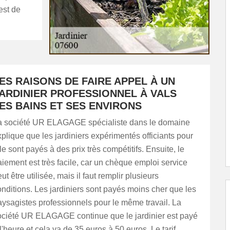
est de
ES RAISONS DE FAIRE APPEL À UN
ARDINIER PROFESSIONNEL À VALS
ES BAINS ET SES ENVIRONS
a société UR ELAGAGE spécialiste dans le domaine
plique que les jardiniers expérimentés officiants pour
le sont payés à des prix très compétitifs. Ensuite, le
iement est très facile, car un chèque emploi service
ut être utilisée, mais il faut remplir plusieurs
nditions. Les jardiniers sont payés moins cher que les
aysagistes professionnels pour le même travail. La
ociété UR ELAGAGE continue que le jardinier est payé
l'heure et cela va de 35 euros à 50 euros. Le tarif