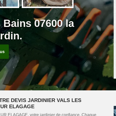
s Bains 07600 la
rdin.
ous
RE DEVIS JARDINIER VALS LES
 UR ELAGAGE
ez UR ELAGAGE, votre jardinier de confiance. Chaque