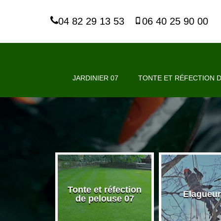
04 82 29 13 53
06 40 25 90 00
JARDINIER 07
TONTE ET RÉFECTION D
Tonte et réfection
nier 07
Elagueur
de pelouse 07