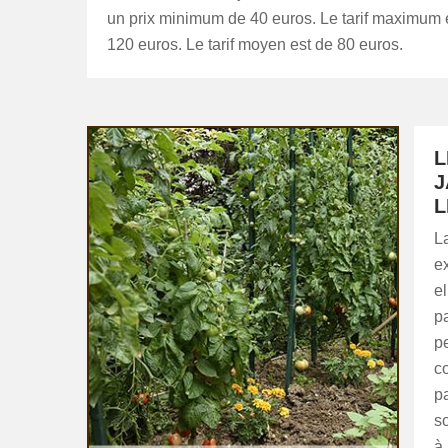
un prix minimum de 40 euros. Le tarif maximum 
120 euros. Le tarif moyen est de 80 euros.
L
J
L
L
ex
el
pa
pe
co
p
s
à 