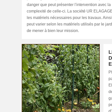
danger que peut présenter l'intervention avec la
complexité de celle-ci. La société UR ELAGAGE
les matériels nécessaires pour les travaux. Ainsi,
peut varier selon les matériels utilisés par le jard
de mener à bien leur mission.
L
D
E
Pl
pa
E
de
g
p
d’