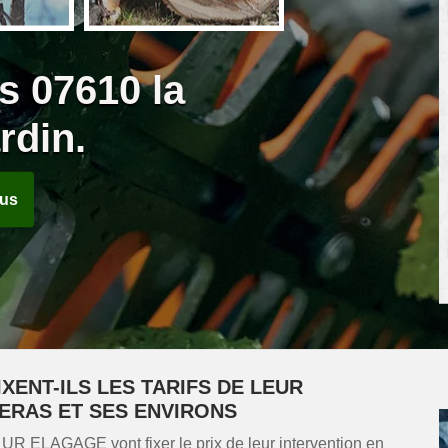
s 07610 la
rdin.
ous
XENT-ILS LES TARIFS DE LEUR
ERAS ET SES ENVIRONS
été UR ELAGAGE vont fixer le prix de leur intervention en