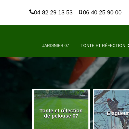
04 82 29 13 53
06 40 25 90 00
JARDINIER 07
TONTE ET RÉFECTION D
Tonte et réfection
nier 07
Elagueur
de pelouse 07