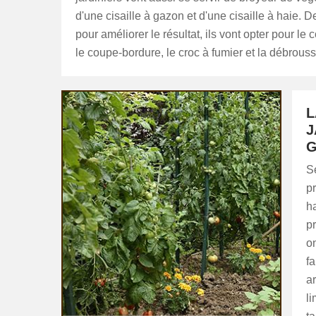
d'une cisaille à gazon et d'une cisaille à haie. D
pour améliorer le résultat, ils vont opter pour le 
le coupe-bordure, le croc à fumier et la débrouss
L
J
G
S
pr
ha
pr
on
fa
a
li