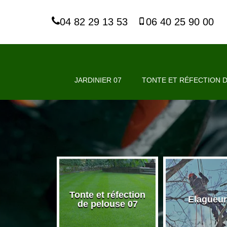
04 82 29 13 53
06 40 25 90 00
JARDINIER 07
TONTE ET RÉFECTION D
Tonte et réfection
nier 07
Elagueur
de pelouse 07