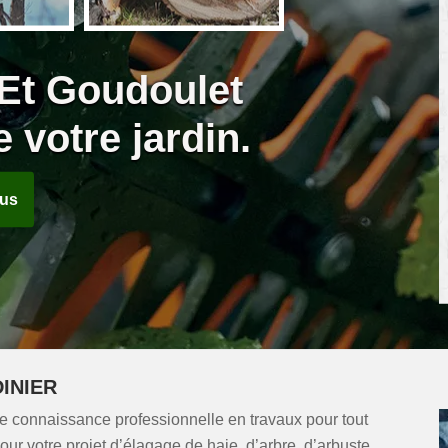
 Et Goudoulet
 votre jardin.
ous
INIER
e connaissance professionnelle en travaux pour tout
Pour votre projet d’élagage de haie, d’arbre, d’arbuste,