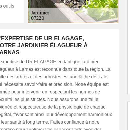
s outils
'EXPERTISE DE UR ELAGAGE,
OTRE JARDINIER ÉLAGUEUR À
ARNAS
'expertise de UR ELAGAGE en tant que jardinier
lagueur à Larnas est reconnue dans toute la région. La
ille des arbres et des arbustes est une tâche délicate
i nécessite savoir-faire et précision. Notre équipe est
ormée pour intervenir en respectant les normes de
curité les plus strictes. Nous assurons une taille
oignée et respectueuse de la physiologie de chaque
égétal, favorisant ainsi leur développement harmonieux
 leur santé à long terme. Faites confiance à notre
xpertise pour sublimer vos espaces verts avec des