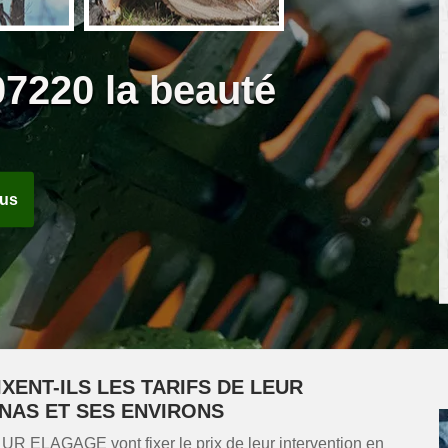
07220 la beauté
ous
XENT-ILS LES TARIFS DE LEUR
NAS ET SES ENVIRONS
été UR ELAGAGE vont fixer le prix de leur intervention en