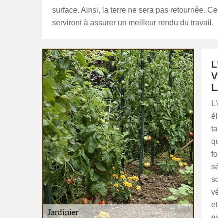
surface. Ainsi, la terre ne sera pas retournée. Ce
serviront à assurer un meilleur rendu du travail.
L
V
L
L
é
ta
qu
f
sé
s
v
et
e