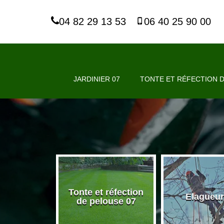
04 82 29 13 53
06 40 25 90 00
JARDINIER 07
TONTE ET RÉFECTION D
Tonte et réfection
nier 07
Elagueur
de pelouse 07