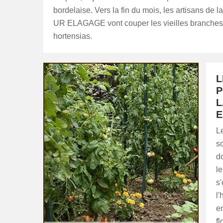
bordelaise. Vers la fin du mois, les artisans de l
UR ELAGAGE vont couper les vieilles branches
hortensias.
L
P
L
E
Le
s
do
le
s
l'
en
f