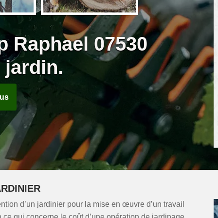
p Raphael 07530
 jardin.
ous
ARDINIER
vention d’un jardinier pour la mise en œuvre d’un travail
e en ce qui concerne le coût d’une opération de jardinage.