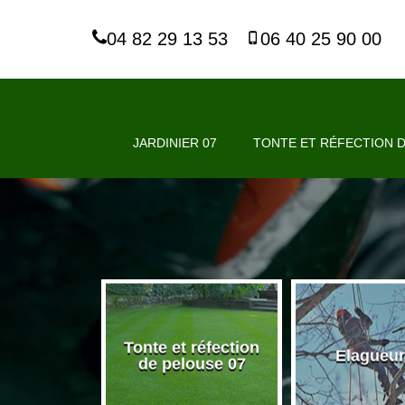
04 82 29 13 53
06 40 25 90 00
JARDINIER 07
TONTE ET RÉFECTION D
Tonte et réfection
nier 07
Elagueur
de pelouse 07