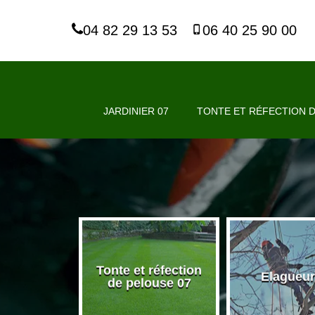
04 82 29 13 53
06 40 25 90 00
JARDINIER 07
TONTE ET RÉFECTION D
Tonte et réfection
nier 07
Elagueur
de pelouse 07