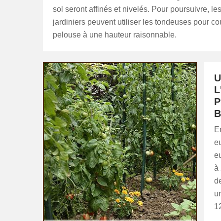
sol seront affinés et nivelés. Pour poursuivre, le
jardiniers peuvent utiliser les tondeuses pour co
pelouse à une hauteur raisonnable.
U
L
P
B
En
eu
eu
à 
de
u
12