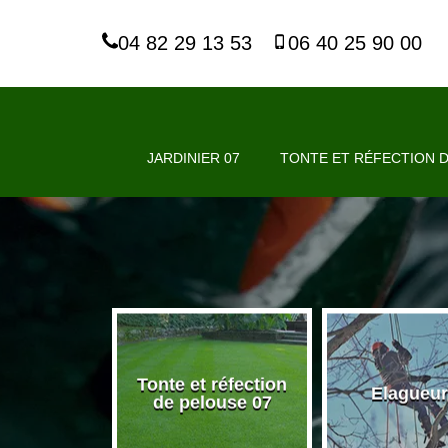
04 82 29 13 53
06 40 25 90 00
JARDINIER 07
TONTE ET RÉFECTION D
Tonte et réfection
nier 07
Elagueur
de pelouse 07