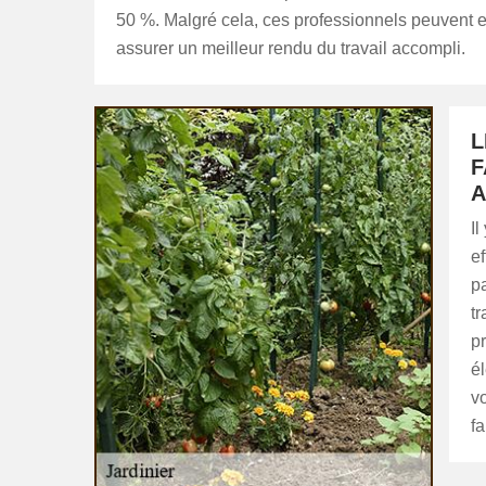
50 %. Malgré cela, ces professionnels peuvent e
assurer un meilleur rendu du travail accompli.
L
F
A
Il
ef
pa
tr
pr
él
vo
fa