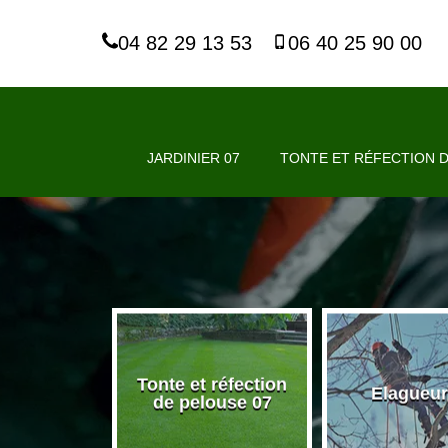
04 82 29 13 53
06 40 25 90 00
JARDINIER 07
TONTE ET RÉFECTION D
Tonte et réfection
nier 07
Elagueur
de pelouse 07