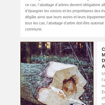
ce cas, l’abattage d’arbres devient obligatoire af
d’épargner les voisins et les propriétaires des é
dégâts ainsi que leurs avoirs et leurs équipeme
tous les cas, l'abattage d'arbre doit être autorisé 
commune.
C
M
D
A
U
l’
in
En
ch
pr