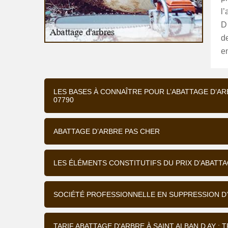
l’
D 
de
e
LES BASES À CONNAÎTRE POUR L’ABATTAGE D’ARB
07790
ABATTAGE D’ARBRE PAS CHER
LES ÉLÉMENTS CONSTITUTIFS DU PRIX D’ABATTAG
SOCIÉTÉ PROFESSIONNELLE EN SUPPRESSION D’A
TARIF ABATTAGE D'ARBRE À SAINT ALBAN D AY 