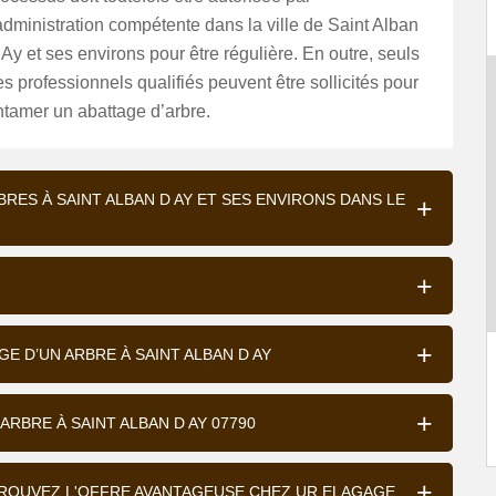
administration compétente dans la ville de Saint Alban
Ay et ses environs pour être régulière. En outre, seuls
s professionnels qualifiés peuvent être sollicités pour
ntamer un abattage d’arbre.
RES À SAINT ALBAN D AY ET SES ENVIRONS DANS LE
E D’UN ARBRE À SAINT ALBAN D AY
RBRE À SAINT ALBAN D AY 07790
: TROUVEZ L'OFFRE AVANTAGEUSE CHEZ UR ELAGAGE